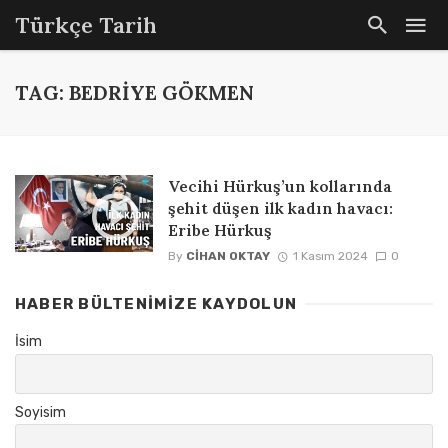
Türkçe Tarih
TAG: BEDRIYE GÖKMEN
Vecihi Hürkuş’un kollarında
şehit düşen ilk kadın havacı:
Eribe Hürkuş
By
CIHAN OKTAY
1 Kasım 2024
0
HABER BÜLTENIMIZE KAYDOLUN
İsim
Soyisim